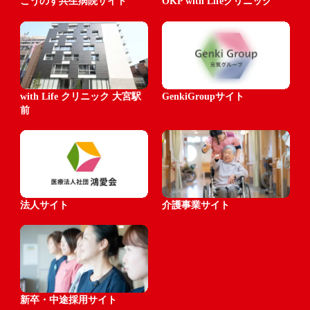
こうのす共生病院サイト
OKP with Lifeクリニック
with Life クリニック 大宮駅
GenkiGroupサイト
前
法人サイト
介護事業サイト
新卒・中途採用サイト