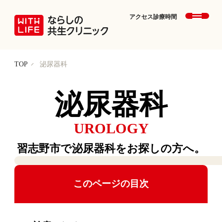
アクセス
診療時間
TOP
泌尿器科
泌尿器科
UROLOGY
習志野市で​泌尿器科を​お探しの​方へ。
このページの目次