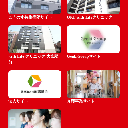
こうのす共生病院サイト
OKP with Lifeクリニック
with Life クリニック 大宮駅
GenkiGroupサイト
前
法人サイト
介護事業サイト