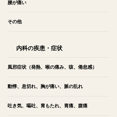
腰が​痛い
その​他
内科の疾患・症状
風邪症状​（発熱、​喉の​痛み、​咳、​倦怠感）
動悸、​息切れ、​胸が​痛い、​脈の​乱れ
吐き気、​嘔吐、​胃も​たれ、​胃痛、​腹痛