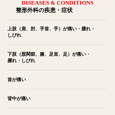
DISEASES & CONDITIONS
整形外科の疾患・症状
上肢​（肩、​肘、​手首、​手）が​痛い・腫れ・
しびれ
下肢​（股関節、​膝、​足首、​足）が​痛い・
腫れ・しびれ
首が​痛い
背中が​痛い