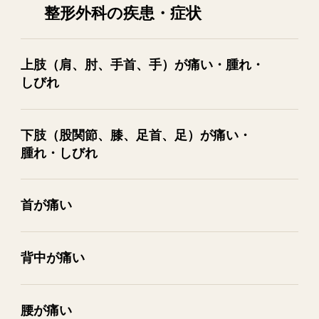
整形外科の疾患・症状
上肢​（肩、​肘、​手首、​手）が​痛い・腫れ・
しびれ
下肢​（股関節、​膝、​足首、​足）が​痛い・
腫れ・しびれ
首が​痛い
背中が​痛い
腰が​痛い