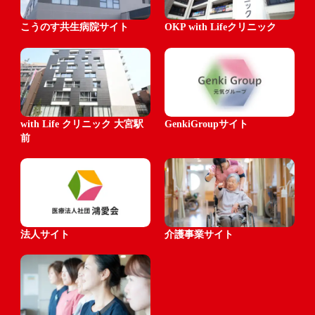
こうのす共生病院サイト
OKP with Lifeクリニック
with Life クリニック 大宮駅
GenkiGroupサイト
前
法人サイト
介護事業サイト