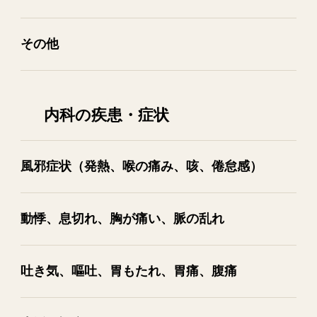
その​他
内科の疾患・症状
風邪症状​（発熱、​喉の​痛み、​咳、​倦怠感）
動悸、​息切れ、​胸が​痛い、​脈の​乱れ
吐き気、​嘔吐、​胃も​たれ、​胃痛、​腹痛