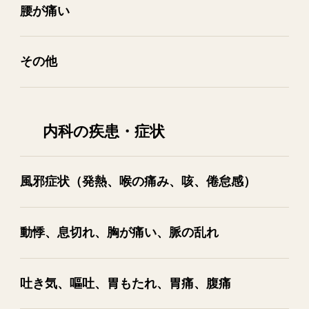
腰が​痛い
その​他
内科の疾患・症状
風邪症状​（発熱、​喉の​痛み、​咳、​倦怠感）
動悸、​息切れ、​胸が​痛い、​脈の​乱れ
吐き気、​嘔吐、​胃も​たれ、​胃痛、​腹痛