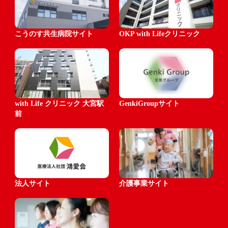
こうのす共生病院サイト
OKP with Lifeクリニック
with Life クリニック 大宮駅
GenkiGroupサイト
前
法人サイト
介護事業サイト